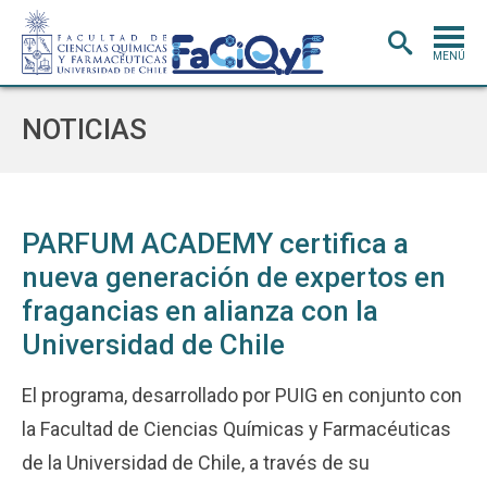
MENÚ
PORTADA
NOTICIAS
ADMISIÓN
CARRERAS
POSTGRADO
PARFUM ACADEMY certifica a
nueva generación de expertos en
INVESTIGACIÓN
E INNOVACIÓN
fragancias en alianza con la
EXTENSIÓN
Y VINCULACIÓN
Universidad de Chile
BIBLIOTECA
El programa, desarrollado por PUIG en conjunto con
DEPARTAMENTOS
la Facultad de Ciencias Químicas y Farmacéuticas
FACULTAD
de la Universidad de Chile, a través de su
Estudiantes
Académicos