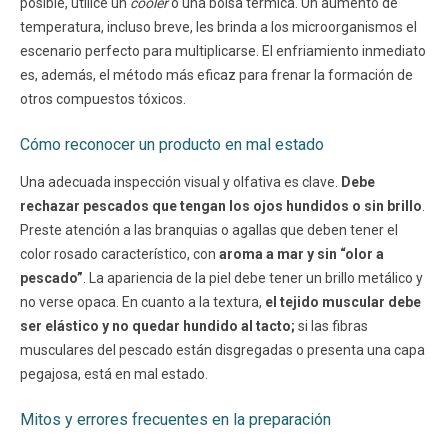
posible, utilice un
cooler
o una bolsa térmica. Un aumento de
temperatura, incluso breve, les brinda a los microorganismos el
escenario perfecto para multiplicarse. El enfriamiento inmediato
es, además, el método más eficaz para frenar la formación de
otros compuestos tóxicos.
Cómo reconocer un producto en mal estado
Una adecuada inspección visual y olfativa es clave.
Debe
rechazar pescados que tengan los ojos hundidos o sin brillo
.
Preste atención a las branquias o agallas que deben tener el
color rosado característico, con
aroma a mar y sin “olor a
pescado”
. La apariencia de la piel debe tener un brillo metálico y
no verse opaca. En cuanto a la textura,
el tejido muscular debe
ser elástico y no quedar hundido al tacto;
si las fibras
musculares del pescado están disgregadas o presenta una capa
pegajosa, está en mal estado.
Mitos y errores frecuentes en la preparación