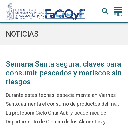
MENÚ
PORTADA
NOTICIAS
ADMISIÓN
CARRERAS
POSTGRADO
Semana Santa segura: claves para
consumir pescados y mariscos sin
INVESTIGACIÓN
E INNOVACIÓN
riesgos
EXTENSIÓN
Y VINCULACIÓN
BIBLIOTECA
Durante estas fechas, especialmente en Viernes
Santo, aumenta el consumo de productos del mar.
DEPARTAMENTOS
La profesora Cielo Char Aubry, académica del
FACULTAD
Departamento de Ciencia de los Alimentos y
Estudiantes
Académicos