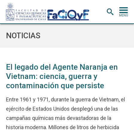
MENÚ
PORTADA
NOTICIAS
ADMISIÓN
CARRERAS
POSTGRADO
El legado del Agente Naranja en
Vietnam: ciencia, guerra y
INVESTIGACIÓN
E INNOVACIÓN
contaminación que persiste
EXTENSIÓN
Y VINCULACIÓN
BIBLIOTECA
Entre 1961 y 1971, durante la guerra de Vietnam, el
ejército de Estados Unidos desplegó una de las
DEPARTAMENTOS
campañas químicas más devastadoras de la
FACULTAD
historia moderna. Millones de litros de herbicida
Estudiantes
Académicos