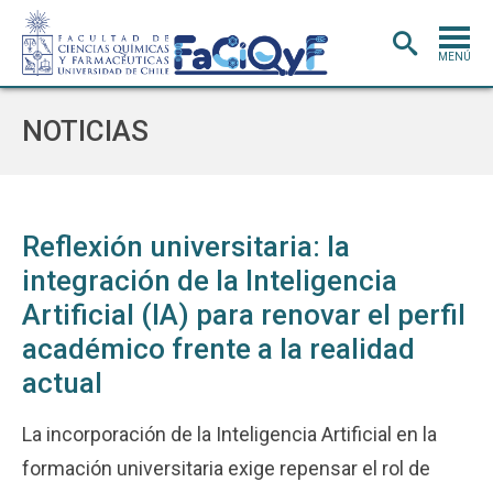
MENÚ
PORTADA
NOTICIAS
ADMISIÓN
CARRERAS
POSTGRADO
Reflexión universitaria: la
integración de la Inteligencia
INVESTIGACIÓN
E INNOVACIÓN
Artificial (IA) para renovar el perfil
EXTENSIÓN
Y VINCULACIÓN
académico frente a la realidad
BIBLIOTECA
actual
DEPARTAMENTOS
La incorporación de la Inteligencia Artificial en la
FACULTAD
formación universitaria exige repensar el rol de
Estudiantes
Académicos