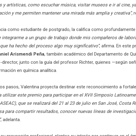
s y artísticas, como escuchar música, visitar museos e ir al cine, 
ión y me permiten mantener una mirada más amplia y creativa”,
r
ncia como estudiante de postgrado, la califica como profundamente
e integrarme a un grupo de trabajo donde mis compañeros de labora
que ha hecho del proceso algo muy significativo”
, afirma. En este 
aniel Arismendi Peña
, también académico del Departamento de Quí
co-director, junto con la guía del profesor Richter, quienes —según s
mación en química analítica.
s pasos, Valentina proyecta destinar este reconocimiento a fortale
a utilizar este premio para participar en el XVII Simposio Latinoam
LASEAC), que se realizará del 21 al 23 de julio en San José, Costa 
sa para compartir resultados, conocer nuevas líneas de investigaci
”
, adelanta.
 su proyección profesional, plantea su interés por continuar en el 