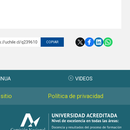
s://uchile.cl/q239610
COPIAR
INUA
VIDEOS
sitio
Política de privacidad