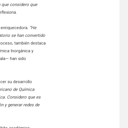
ya que considero que
eflexiona.
 enriquecedora.
“He
torio se han convertido
proceso, también destaca
mica Inorgánica y
eñala— han sido
cer su desarrollo
ericano de Química
Rica. Considero que es
ón y generar redes de
ámbito académico: