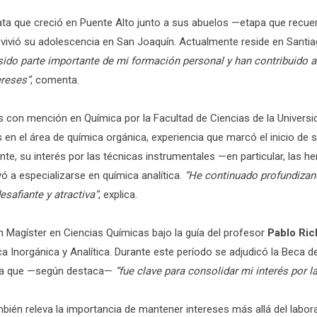
lata que creció en Puente Alto junto a sus abuelos —etapa que recue
vivió su adolescencia en San Joaquín. Actualmente reside en Santi
sido parte importante de mi formación personal y han contribuido 
ereses”
, comenta.
s con mención en Química por la Facultad de Ciencias de la Universi
s en el área de química orgánica, experiencia que marcó el inicio de 
nte, su interés por las técnicas instrumentales —en particular, las h
ó a especializarse en química analítica.
“He continuado profundizan
safiante y atractiva”
, explica.
 Magíster en Ciencias Químicas bajo la guía del profesor
Pablo Ric
 Inorgánica y Analítica. Durante este período se adjudicó la Beca d
pa que —según destaca—
“fue clave para consolidar mi interés por l
mbién releva la importancia de mantener intereses más allá del labora