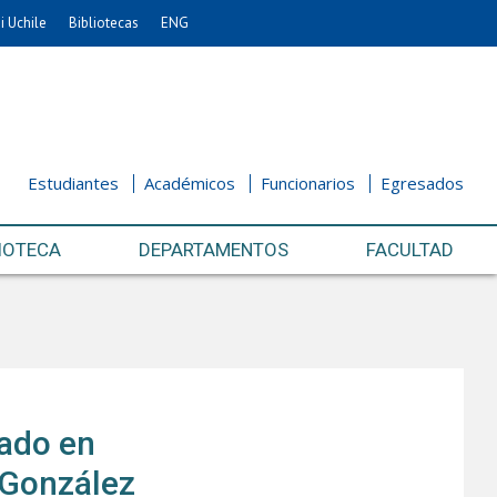
i Uchile
Bibliotecas
ENG
Estudiantes
Académicos
Funcionarios
Egresados
IOTECA
DEPARTAMENTOS
FACULTAD
rado en
 González