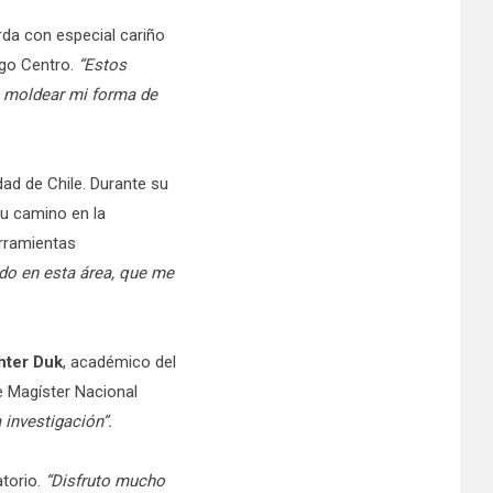
rda con especial cariño
ago Centro.
“Estos
a moldear mi forma de
dad de Chile. Durante su
su camino en la
erramientas
do en esta área, que me
hter
Duk
, académico del
e Magíster Nacional
a investigación”.
torio.
“Disfruto mucho