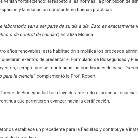
e venían fortaleciendo: el respeto a las normas, la prohibición de ali
espacios y la educación constante en buenas prácticas.
e laboratorio van a ser parte de su día a día. Esto es exactamente
tico o de control de calidad”
, enfatiza Mónica.
ro años renovables, esta habilitación simplifica los procesos admini
os quedarán exentos de presentar el Formulario de Bioseguridad y R
royectos, siempre que se mantengan las condiciones de base:
“cree
 para la ciencia”
, complementó la Prof. Robert.
omité de Bioseguridad fue clave durante todo el proceso, especial
ontinua que permitieron avanzar hacia la certificación.
ratorios establece un precedente para la Facultad y contribuye a insta
 sentido formativo.