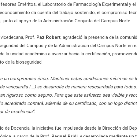
ofesores Eméritos, el Laboratorio de Farmacología Experimental y el
 reconocimiento da cuenta del trabajo sostenido, el compromiso técn
, junto al apoyo de la Administración Conjunta del Campus Norte.
 vicedecana, Prof.
Paz Robert
, agradeció la presencia de la comunid
seguridad del Campus y de la Administración del Campus Norte en 
s de la unidad académica a avanzar hacia la certificación, promovien
to de la bioseguridad.
ye un compromiso ético. Mantener estas condiciones mínimas es l
 de vanguardia (...) se desarrolle de manera resguardada para todo
tan riguroso como seguro. Para que este esfuerzo sea visible y rec
 acreditado contará, además de su certificado, con un logo distint
ar de excelencia”.
io de Docencia, la iniciativa fue impulsada desde la Dirección del 
ógica, a cargo de la Prof.
Raquel Bridi
, y desarrollada mediante un t