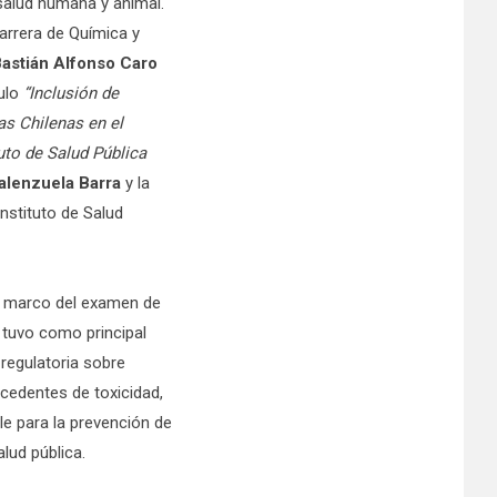
 salud humana y animal.
carrera de Química y
astián Alfonso Caro
tulo
“Inclusión de
s Chilenas en el
uto de Salud Pública
alenzuela Barra
y la
 Instituto de Salud
el marco del examen de
y tuvo como principal
 regulatoria sobre
cedentes de toxicidad,
le para la prevención de
alud pública.