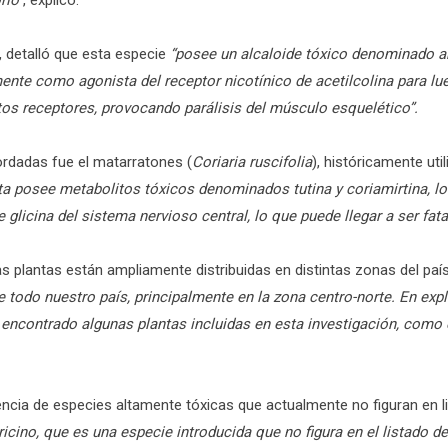
rio”
, explicó.
 detalló que esta especie
“posee un alcaloide tóxico denominado an
mente como agonista del receptor nicotínico de acetilcolina para lu
tos receptores, provocando parálisis del músculo esquelético”.
ordadas fue el matarratones (
Coriaria ruscifolia
), históricamente uti
ta posee metabolitos tóxicos denominados tutina y coriamirtina, l
e glicina del sistema nervioso central, lo que puede llegar a ser fa
as plantas están ampliamente distribuidas en distintas zonas del paí
de todo nuestro país, principalmente en la zona centro-norte. En exp
encontrado algunas plantas incluidas en esta investigación, como e
ncia de especies altamente tóxicas que actualmente no figuran en li
icino, que es una especie introducida que no figura en el listado de