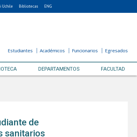
i Uchile
Bibliotecas
ENG
Estudiantes
Académicos
Funcionarios
Egresados
IOTECA
DEPARTAMENTOS
FACULTAD
udiante de
 sanitarios