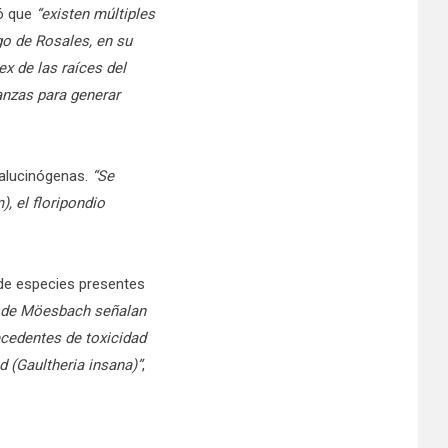
ó que
“existen múltiples
go de Rosales, en su
ex de las raíces del
lanzas para generar
 alucinógenas.
“Se
, el floripondio
de especies presentes
m de Möesbach señalan
ecedentes de toxicidad
d (Gaultheria insana)”
,