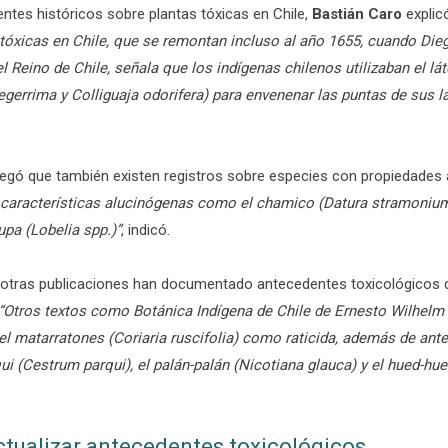
ntes históricos sobre plantas tóxicas en Chile,
Bastián Caro
explic
 tóxicas en Chile, que se remontan incluso al año 1655, cuando Die
el Reino de Chile, señala que los indígenas chilenos utilizaban el lát
tegerrima y Colliguaja odorifera) para envenenar las puntas de sus 
gregó que también existen registros sobre especies con propiedades
características alucinógenas como el chamico (Datura stramonium)
upa (Lobelia spp.)”
, indicó.
otras publicaciones han documentado antecedentes toxicológicos 
“Otros textos como Botánica Indígena de Chile de Ernesto Wilhel
del matarratones (Coriaria ruscifolia) como raticida, además de ant
i (Cestrum parqui), el palán-palán (Nicotiana glauca) y el hued-hue
tualizar antecedentes toxicológicos