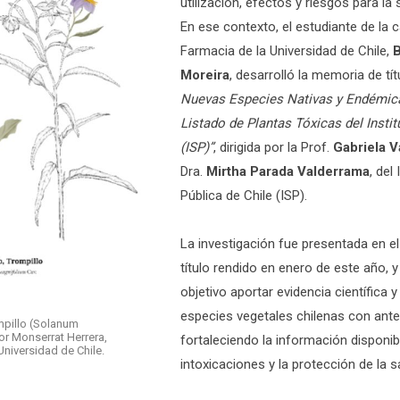
utilización, efectos y riesgos para la
En ese contexto, el estudiante de la 
Farmacia de la Universidad de Chile,
B
Moreira
, desarrolló la memoria de tí
Nuevas Especies Nativas y Endémica
Listado de Plantas Tóxicas del Instit
(ISP)”
, dirigida por la Prof.
Gabriela V
Dra.
Mirtha Parada Valderrama
, del
Pública de Chile (ISP).
La investigación fue presentada en 
título rendido en enero de este año, 
objetivo aportar evidencia científica y
especies vegetales chilenas con ante
ompillo (Solanum
or Monserrat Herrera,
fortaleciendo la información disponib
Universidad de Chile.
intoxicaciones y la protección de la s