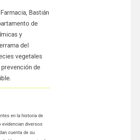
 Farmacia, Bastián
epartamento de
ímicas y
derrama del
pecies vegetales
a prevención de
ible.
tes en la historia de
o evidencian diversos
e dan cuenta de su