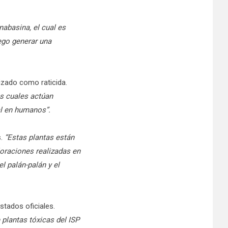
abasina, el cual es
ego generar una
lizado como raticida.
os cuales actúan
tal en humanos”.
s.
“Estas plantas están
loraciones realizadas en
l palán-palán y el
stados oficiales.
 plantas tóxicas del ISP