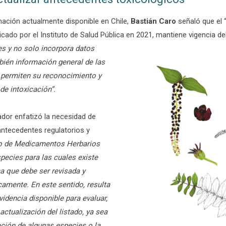
mación actualmente disponible en Chile,
Bastián Caro
señaló que el 
licado por el Instituto de Salud Pública en 2021, mantiene
vigencia d
es y no solo incorpora datos
bién información general de las
 permiten su reconocimiento y
de intoxicación”.
ador enfatizó la necesidad de
antecedentes regulatorios y
do de Medicamentos Herbarios
species para las cuales existe
a que debe ser revisada y
camente. En este sentido, resulta
evidencia disponible para evaluar,
ctualización del listado, ya sea
ción de algunas especies o la