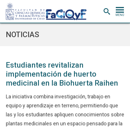
MENÚ
PORTADA
NOTICIAS
ADMISIÓN
CARRERAS
POSTGRADO
Estudiantes revitalizan
implementación de huerto
INVESTIGACIÓN
E INNOVACIÓN
medicinal en la Biohuerta Raihen
EXTENSIÓN
Y VINCULACIÓN
BIBLIOTECA
La iniciativa combina investigación, trabajo en
equipo y aprendizaje en terreno, permitiendo que
DEPARTAMENTOS
las y los estudiantes apliquen conocimientos sobre
FACULTAD
plantas medicinales en un espacio pensado para la
Estudiantes
Académicos