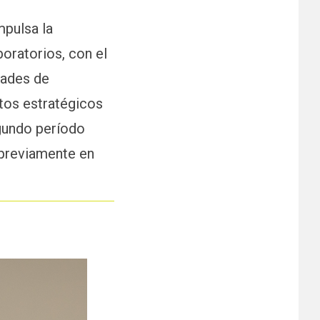
mpulsa la
boratorios, con el
idades de
ntos estratégicos
gundo período
 previamente en