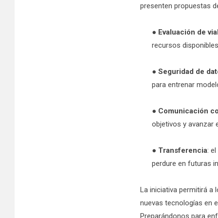
presenten propuestas de 
●
Evaluación de via
recursos disponibles
●
Seguridad de dat
para entrenar modelo
●
Comunicación co
objetivos y avanzar 
●
Transferencia
: e
perdure en futuras i
La iniciativa permitirá a
nuevas tecnologías en e
Preparándonos para enfre