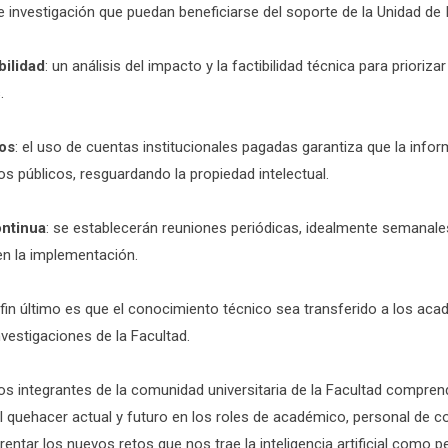
investigación que puedan beneficiarse del soporte de la Unidad de I
bilidad
: un análisis del impacto y la factibilidad técnica para prioriz
.
os
: el uso de cuentas institucionales pagadas garantiza que la infor
s públicos, resguardando la propiedad intelectual.
ntinua
: se establecerán reuniones periódicas, idealmente semanales
en la implementación.
l fin último es que el conocimiento técnico sea transferido a los ac
nvestigaciones de la Facultad.
 los integrantes de la comunidad universitaria de la Facultad comprend
l quehacer actual y futuro en los roles de académico, personal de co
ntar los nuevos retos que nos trae la inteligencia artificial como p