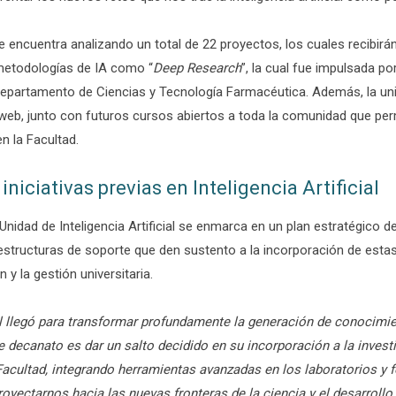
 encuentra analizando un total de 22 proyectos, los cuales recibirá
metodologías de IA como “
Deep Research
”, la cual fue impulsada po
Departamento de Ciencias y Tecnología Farmacéutica. Además, la un
web, junto con futuros cursos abiertos a toda la comunidad que perm
 en la Facultad.
niciativas previas en Inteligencia Artificial
Unidad de Inteligencia Artificial se enmarca en un plan estratégico 
e estructuras de soporte que den sustento a la incorporación de esta
n y la gestión universitaria.
cial llegó para transformar profundamente la generación de conoci
 decanato es dar un salto decidido en su incorporación a la invest
Facultad, integrando herramientas avanzadas en los laboratorios y f
proyectarnos hacia las nuevas fronteras de la ciencia y el desarrollo