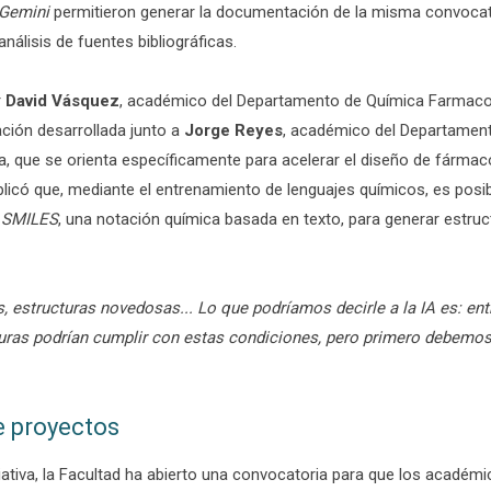
Gemini
permitieron generar la documentación de la misma convocat
nálisis de fuentes bibliográficas.
r
David Vásquez
, académico del Departamento de Química Farmacol
ación desarrollada junto a
Jorge Reyes
, académico del Departament
, que se orienta específicamente para acelerar el diseño de fárma
xplicó que, mediante el entrenamiento de lenguajes químicos, es pos
n
SMILES
, una notación química basada en texto, para generar estru
s, estructuras novedosas... Lo que podríamos decirle a la IA es: e
ras podrían cumplir con estas condiciones, pero primero debemos 
e proyectos
iativa, la Facultad ha abierto una convocatoria para que los académ