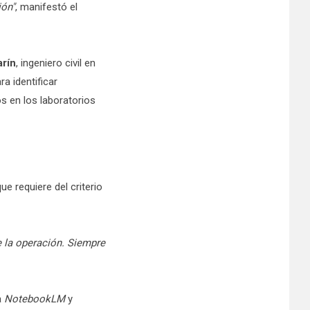
ión"
, manifestó el
arín
, ingeniero civil en
a identificar
s en los laboratorios
e requiere del criterio
e la operación. Siempre
a
NotebookLM
y