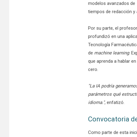
modelos avanzados de
tiempos de redacción y a
Por su parte, el profeso
profundizó en una aplic
Tecnología Farmacéutica
de
machine learning
. E
que aprenda a hablar e
cero.
"La IA podría generarno
parámetros qué estructu
idioma."
, enfatizó.
Convocatoria d
Como parte de esta inic