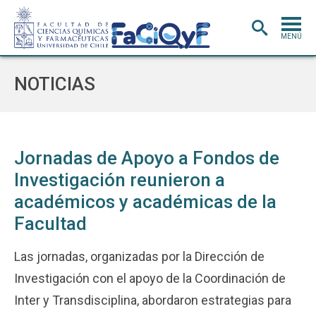
MENÚ
PORTADA
NOTICIAS
ADMISIÓN
CARRERAS
POSTGRADO
Jornadas de Apoyo a Fondos de
Investigación reunieron a
INVESTIGACIÓN
E INNOVACIÓN
académicos y académicas de la
EXTENSIÓN
Y VINCULACIÓN
Facultad
BIBLIOTECA
Las jornadas, organizadas por la Dirección de
DEPARTAMENTOS
Investigación con el apoyo de la Coordinación de
FACULTAD
Inter y Transdisciplina, abordaron estrategias para
Estudiantes
Académicos