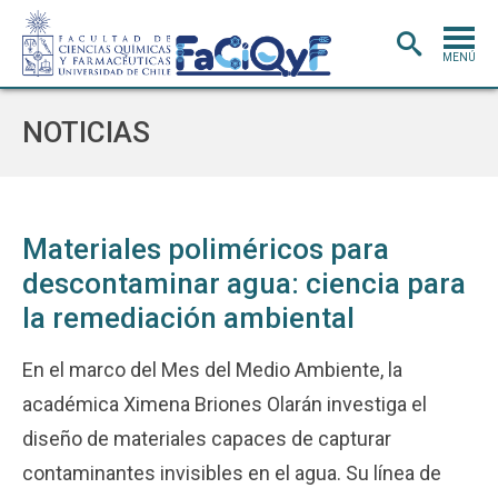
MENÚ
PORTADA
NOTICIAS
ADMISIÓN
CARRERAS
POSTGRADO
Materiales poliméricos para
descontaminar agua: ciencia para
INVESTIGACIÓN
E INNOVACIÓN
la remediación ambiental
EXTENSIÓN
Y VINCULACIÓN
BIBLIOTECA
En el marco del Mes del Medio Ambiente, la
académica Ximena Briones Olarán investiga el
DEPARTAMENTOS
diseño de materiales capaces de capturar
FACULTAD
contaminantes invisibles en el agua. Su línea de
Estudiantes
Académicos