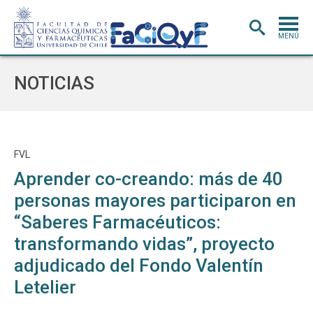
MENÚ
PORTADA
NOTICIAS
ADMISIÓN
CARRERAS
POSTGRADO
FVL
Aprender co-creando: más de 40
INVESTIGACIÓN
E INNOVACIÓN
personas mayores participaron en
EXTENSIÓN
Y VINCULACIÓN
“Saberes Farmacéuticos:
BIBLIOTECA
transformando vidas”, proyecto
DEPARTAMENTOS
adjudicado del Fondo Valentín
FACULTAD
Letelier
Estudiantes
Académicos