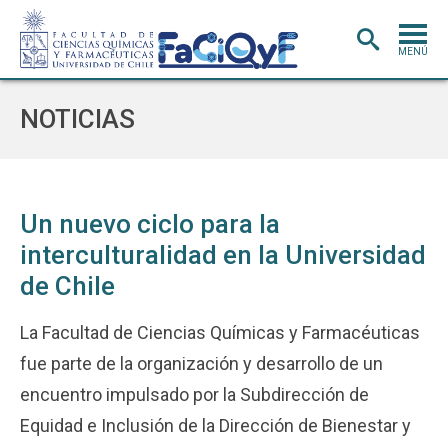
MENÚ
PORTADA
NOTICIAS
ADMISIÓN
CARRERAS
POSTGRADO
Un nuevo ciclo para la
interculturalidad en la Universidad
INVESTIGACIÓN
E INNOVACIÓN
de Chile
EXTENSIÓN
Y VINCULACIÓN
BIBLIOTECA
La Facultad de Ciencias Químicas y Farmacéuticas
fue parte de la organización y desarrollo de un
DEPARTAMENTOS
encuentro impulsado por la Subdirección de
FACULTAD
Equidad e Inclusión de la Dirección de Bienestar y
Estudiantes
Académicos