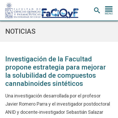
MENÚ
PORTADA
NOTICIAS
ADMISIÓN
CARRERAS
POSTGRADO
Investigación de la Facultad
propone estrategia para mejorar
INVESTIGACIÓN
E INNOVACIÓN
la solubilidad de compuestos
EXTENSIÓN
Y VINCULACIÓN
cannabinoides sintéticos
BIBLIOTECA
Una investigación desarrollada por el profesor
DEPARTAMENTOS
Javier Romero Parra y el investigador postdoctoral
FACULTAD
ANID y docente-investigador Sebastián Salazar
Estudiantes
Académicos