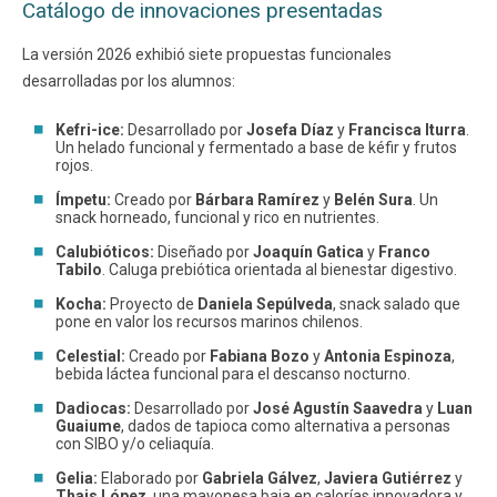
Catálogo de innovaciones presentadas
La versión 2026 exhibió siete propuestas funcionales
desarrolladas por los alumnos:
Kefri-ice:
Desarrollado por
Josefa Díaz
y
Francisca Iturra
.
Un helado funcional y fermentado a base de kéfir y frutos
rojos.
Ímpetu:
Creado por
Bárbara Ramírez
y
Belén Sura
. Un
snack horneado, funcional y rico en nutrientes.
Calubióticos:
Diseñado por
Joaquín Gatica
y
Franco
Tabilo
. Caluga prebiótica orientada al bienestar digestivo.
Kocha:
Proyecto de
Daniela Sepúlveda
, snack salado que
pone en valor los recursos marinos chilenos.
Celestial:
Creado por
Fabiana Bozo
y
Antonia Espinoza
,
bebida láctea funcional para el descanso nocturno.
Dadiocas:
Desarrollado por
José Agustín Saavedra
y
Luan
Guaiume
, dados de tapioca como alternativa a personas
con SIBO y/o celiaquía.
Gelia:
Elaborado por
Gabriela Gálvez
,
Javiera Gutiérrez
y
Thais López
, una mayonesa baja en calorías innovadora y