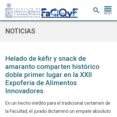
MENÚ
PORTADA
NOTICIAS
ADMISIÓN
CARRERAS
POSTGRADO
Helado de kéfir y snack de
amaranto comparten histórico
INVESTIGACIÓN
E INNOVACIÓN
doble primer lugar en la XXII
EXTENSIÓN
Y VINCULACIÓN
Expoferia de Alimentos
BIBLIOTECA
Innovadores
DEPARTAMENTOS
En un hecho inédito para el tradicional certamen de
FACULTAD
la Facultad, el jurado dictaminó un empate absoluto
Estudiantes
Académicos