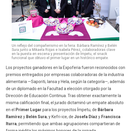
Un reflejo del compañerismo en la feria: Bárbara Ramírez y Belén
Sura junto a Mikaela Rojas e Isabela Pérez, colaboradoras clave
en la puesta en escena y presentación de Ímpetu, el snack
funcional que obtuvo el primer lugar en un histórico empate.
Los proyectos ganadores en la Expoferia fueron reconocidos con
premios entregados por empresas colaboradoras de la industria
alimentaria —Saporiti, Iansa y Hela, según la categoría—, además
de un diplomado en la Facultad a elección otorgado por la
Dirección de Educación Continua. Tras obtener exactamente la
misma calificación final, el jurado dictaminó un empate absoluto
en el
Primer Lugar
para los proyectos Ímpetu, de
Bárbara
Ramírez
y
Belén Sura
, y Kefri-ice, de
Josefa Díaz
y
Francisca
Iturra
, permitiendo que ambas agrupaciones compartieran de
forma inédita los máximos honores de la jornada.