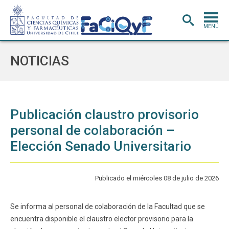
MENÚ
PORTADA
NOTICIAS
ADMISIÓN
CARRERAS
POSTGRADO
Publicación claustro provisorio
personal de colaboración –
INVESTIGACIÓN
E INNOVACIÓN
Elección Senado Universitario
EXTENSIÓN
Y VINCULACIÓN
BIBLIOTECA
Publicado el miércoles 08 de julio de 2026
DEPARTAMENTOS
FACULTAD
Se informa al personal de colaboración de la Facultad que se
encuentra disponible el claustro elector provisorio para la
Estudiantes
Académicos