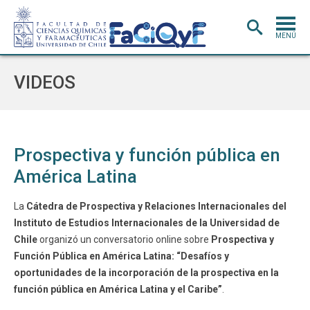
MENÚ
PORTADA
VIDEOS
ADMISIÓN
CARRERAS
POSTGRADO
Prospectiva y función pública en
América Latina
INVESTIGACIÓN
E INNOVACIÓN
EXTENSIÓN
Y VINCULACIÓN
La
Cátedra de Prospectiva y Relaciones Internacionales del
Instituto de Estudios Internacionales de la Universidad de
BIBLIOTECA
Chile
organizó un conversatorio online sobre
Prospectiva y
DEPARTAMENTOS
Función Pública en América Latina: “Desafíos y
oportunidades de la incorporación de la prospectiva en la
FACULTAD
función pública en América Latina y el Caribe”
.
Estudiantes
Académicos