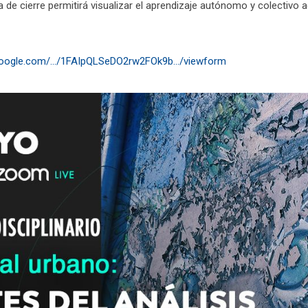
va de cierre permitirá visualizar el aprendizaje autónomo y colectivo a
google.com/.../1FAIpQLSeDO2rw2FOk9b.../viewform