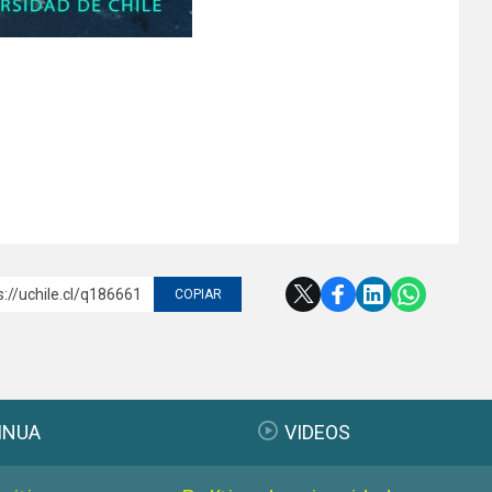
s://uchile.cl/q186661
COPIAR
INUA
VIDEOS