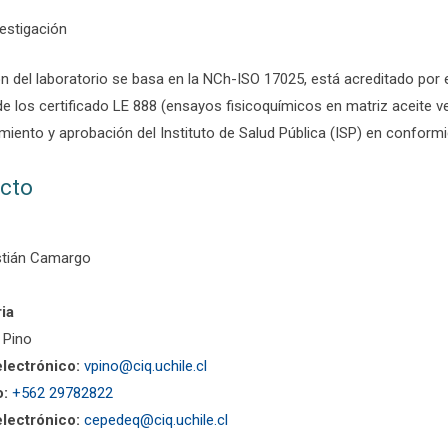
vestigación
n del laboratorio se basa en la NCh-ISO 17025, está acreditado por e
e los certificado LE 888 (ensayos fisicoquímicos en matriz aceite v
miento y aprobación del Instituto de Salud Pública (ISP) en conform
cto
istián Camargo
ia
 Pino
lectrónico:
vpino@ciq.uchile.cl
o:
+562 29782822
lectrónico:
cepedeq@ciq.uchile.cl