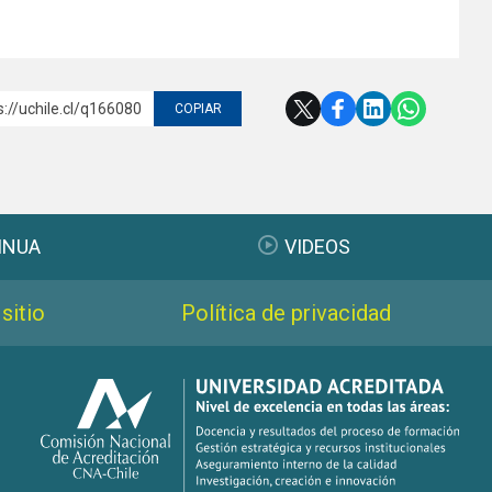
s://uchile.cl/q166080
COPIAR
INUA
VIDEOS
sitio
Política de privacidad