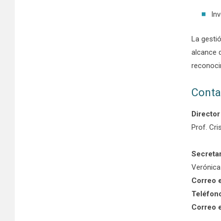
In
La gestió
alcance d
reconoci
Conta
Director
Prof. Cr
Secretar
Verónica
Correo e
Teléfon
Correo e