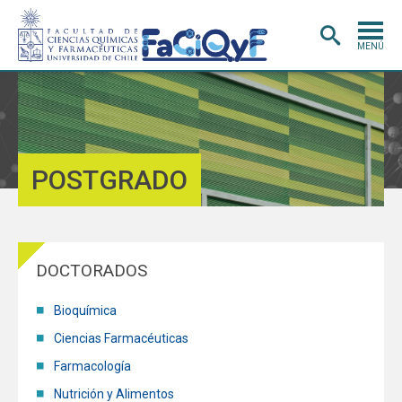
MENÚ
PORTADA
ADMISIÓN
CARRERAS
POSTGRADO
POSTGRADO
INVESTIGACIÓN
E INNOVACIÓN
EXTENSIÓN
Y VINCULACIÓN
DOCTORADOS
BIBLIOTECA
Bioquímica
DEPARTAMENTOS
Ciencias Farmacéuticas
FACULTAD
Farmacología
Nutrición y Alimentos
Estudiantes
Académicos