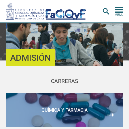
MENÚ
PORTADA
ADMISIÓN
CARRERAS
ADMISIÓN
POSTGRADO
INVESTIGACIÓN
E INNOVACIÓN
CARRERAS
EXTENSIÓN
Y VINCULACIÓN
BIBLIOTECA
DEPARTAMENTOS
QUÍMICA Y FARMACIA
FACULTAD
Estudiantes
Académicos