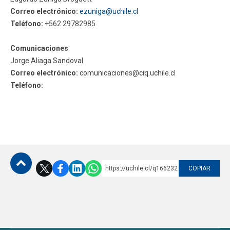
Correo electrónico:
ezuniga@uchile.cl
Funcionarios
Egresados
Teléfono:
+562 29782985
Comunicaciones
Jorge Aliaga Sandoval
Correo electrónico:
comunicaciones@ciq.uchile.cl
Teléfono:
https://uchile.cl/q166232
COPIAR
Subir