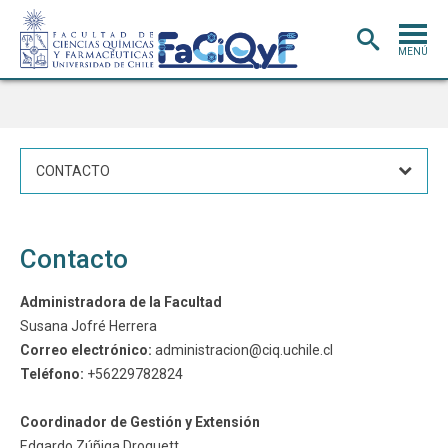
MENÚ
PORTADA
ADMISIÓN
CONTACTO
CARRERAS
POSTGRADO
INVESTIGACIÓN
E INNOVACIÓN
Contacto
EXTENSIÓN
Y VINCULACIÓN
Administradora de la Facultad
Susana Jofré Herrera
BIBLIOTECA
Correo electrónico:
administracion@ciq.uchile.cl
DEPARTAMENTOS
Teléfono:
+56229782824
FACULTAD
Coordinador de Gestión y Extensión
Estudiantes
Académicos
Edgardo Zúñiga Droguett