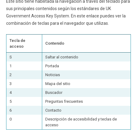
Este sitio tiene habilitada la navegación a través del teclado para
sus principales contenidos según los estándares de UK
Funcionarios
Egresados
Government Access Key System. En este enlace puedes ver la
combinación de teclas para el navegador que utilizas.
Tecla de
Contenido
acceso
S
Saltar al contenido
1
Portada
2
Noticias
3
Mapa del sitio
4
Buscador
5
Preguntas frecuentes
6
Contacto
0
Descripción de accesibilidad y teclas de
acceso