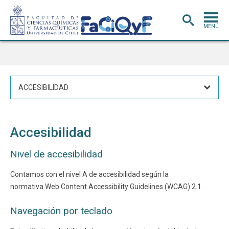
MENÚ
PORTADA
ADMISIÓN
ACCESIBILIDAD
CARRERAS
POSTGRADO
INVESTIGACIÓN
E INNOVACIÓN
Accesibilidad
EXTENSIÓN
Y VINCULACIÓN
Nivel de accesibilidad
BIBLIOTECA
Contamos con el nivel A de accesibilidad según la
normativa Web Content Accessibility Guidelines (WCAG) 2.1.
DEPARTAMENTOS
FACULTAD
Navegación por teclado
Estudiantes
Académicos