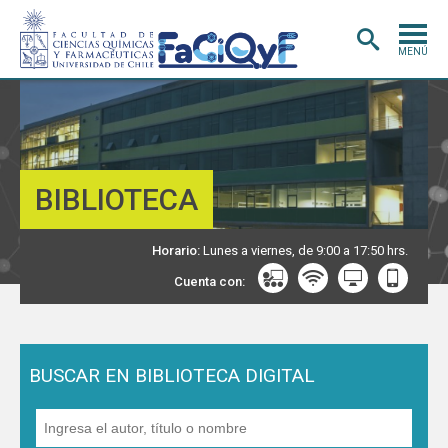
MENÚ
PORTADA
ADMISIÓN
CARRERAS
BIBLIOTECA
POSTGRADO
INVESTIGACIÓN
Horario:
Lunes a viernes, de 9:00 a 17:50 hrs.
E INNOVACIÓN
Cuenta con:
EXTENSIÓN
Y VINCULACIÓN
BIBLIOTECA
DEPARTAMENTOS
BUSCAR EN BIBLIOTECA DIGITAL
FACULTAD
Estudiantes
Académicos