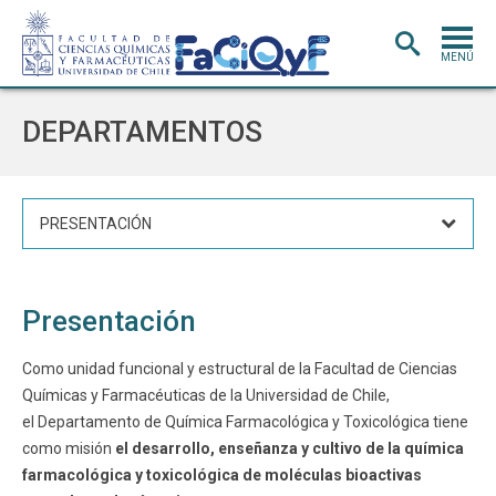
MENÚ
PORTADA
DEPARTAMENTOS
ADMISIÓN
CARRERAS
PRESENTACIÓN
POSTGRADO
INVESTIGACIÓN
E INNOVACIÓN
Presentación
EXTENSIÓN
Y VINCULACIÓN
BIBLIOTECA
Como unidad funcional y estructural de la Facultad de Ciencias
Químicas y Farmacéuticas de la Universidad de Chile,
DEPARTAMENTOS
el Departamento de Química Farmacológica y Toxicológica tiene
FACULTAD
como misión
el desarrollo, enseñanza y cultivo de la química
farmacológica y toxicológica de moléculas bioactivas
Estudiantes
Académicos