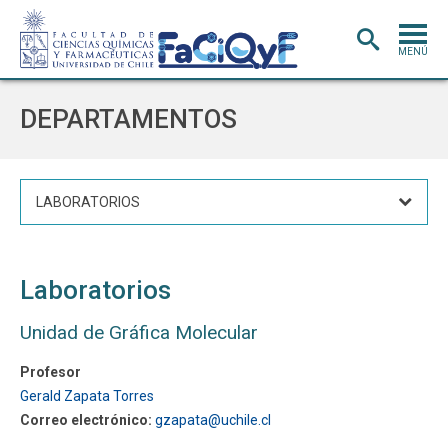
MENÚ
PORTADA
DEPARTAMENTOS
ADMISIÓN
CARRERAS
LABORATORIOS
POSTGRADO
INVESTIGACIÓN
E INNOVACIÓN
Laboratorios
EXTENSIÓN
Y VINCULACIÓN
BIBLIOTECA
Unidad de Gráfica Molecular
DEPARTAMENTOS
Profesor
Gerald Zapata Torres
FACULTAD
Correo electrónico:
gzapata@uchile.cl
Estudiantes
Académicos