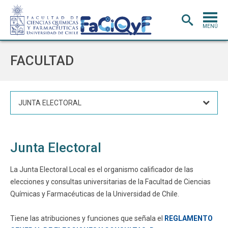
MENÚ
PORTADA
FACULTAD
ADMISIÓN
CARRERAS
JUNTA ELECTORAL
POSTGRADO
INVESTIGACIÓN
E INNOVACIÓN
Junta Electoral
EXTENSIÓN
Y VINCULACIÓN
BIBLIOTECA
La Junta Electoral Local es el organismo calificador de las
elecciones y consultas universitarias de la Facultad de Ciencias
DEPARTAMENTOS
Químicas y Farmacéuticas de la Universidad de Chile.
FACULTAD
Tiene las atribuciones y funciones que señala el
REGLAMENTO
Estudiantes
Académicos