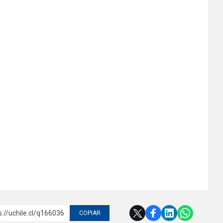
s://uchile.cl/q166036
COPIAR