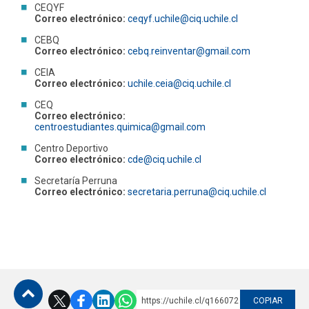
CEQYF
Correo electrónico:
ceqyf.uchile@ciq.uchile.cl
CEBQ
Correo electrónico:
cebq.reinventar@gmail.com
CEIA
Correo electrónico:
uchile.ceia@ciq.uchile.cl
CEQ
Correo electrónico:
centroestudiantes.quimica@gmail.com
Centro Deportivo
Correo electrónico:
cde@ciq.uchile.cl
Secretaría Perruna
Correo electrónico:
secretaria.perruna@ciq.uchile.cl
https://uchile.cl/q166072
COPIAR