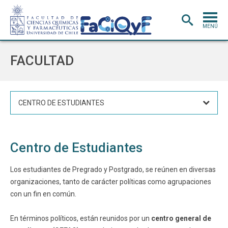
MENÚ
PORTADA
FACULTAD
ADMISIÓN
CARRERAS
CENTRO DE ESTUDIANTES
POSTGRADO
INVESTIGACIÓN
E INNOVACIÓN
Centro de Estudiantes
EXTENSIÓN
Y VINCULACIÓN
BIBLIOTECA
Los estudiantes de Pregrado y Postgrado, se reúnen en diversas
organizaciones, tanto de carácter políticas como agrupaciones
DEPARTAMENTOS
con un fin en común.
FACULTAD
En términos políticos, están reunidos por un
centro general de
Estudiantes
Académicos