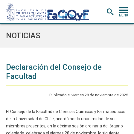
MENÚ
PORTADA
NOTICIAS
ADMISIÓN
CARRERAS
POSTGRADO
Declaración del Consejo de
Facultad
INVESTIGACIÓN
E INNOVACIÓN
EXTENSIÓN
Y VINCULACIÓN
Publicado el viernes 28 de noviembre de 2025
BIBLIOTECA
DEPARTAMENTOS
El Consejo de la Facultad de Ciencias Químicas y Farmacéuticas
de la Universidad de Chile, acordó por la unanimidad de sus
FACULTAD
miembros presentes, en la décima sesión ordinaria del órgano
Estudiantes
Académicos
colegiado, celebrada el viernes 28 de noviembre, lo siguiente: