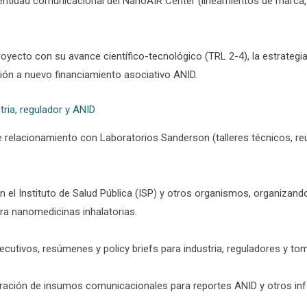
identidad comunicacional del NanoAIR Center (lineamientos de marca, pl
 proyecto con su avance científico-tecnológico (TRL 2-4), la estrategi
ción a nuevo financiamiento asociativo ANID.
tria, regulador y ANID
e relacionamiento con Laboratorios Sanderson (talleres técnicos, re
n el Instituto de Salud Pública (ISP) y otros organismos, organizand
ara nanomedicinas inhalatorias.
cutivos, resúmenes y policy briefs para industria, reguladores y to
uración de insumos comunicacionales para reportes ANID y otros in