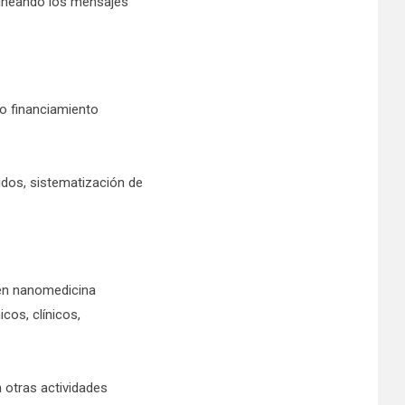
alineando los mensajes
vo financiamiento
idos, sistematización de
 en nanomedicina
cos, clínicos,
n otras actividades