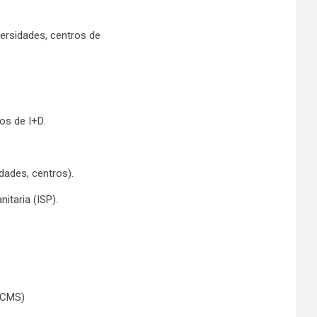
versidades, centros de
os de I+D.
dades, centros).
itaria (ISP).
 CMS)