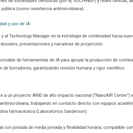
través de sociedades científicas (por ej. SOCHINEP) y redes clínicas, 
 pública (como resistencia antimicrobiana).
idad y uso de IA
or y al Technology Manager en la estrategia de continuidad hacia nue
 dossiers, presentaciones y narrativas de proyección.
onsable de herramientas de IA para apoyar la producción de conten
 de borradores, garantizando revisión humana y rigor científico.
se a un proyecto ANID de alto impacto nacional ("NanoAIR Center")
a antimicrobiana, trabajando en contacto directo con equipos académi
ustria farmacéutica (Laboratorios Sanderson).
 con jornada de media jornada y flexibilidad horaria, compatible co