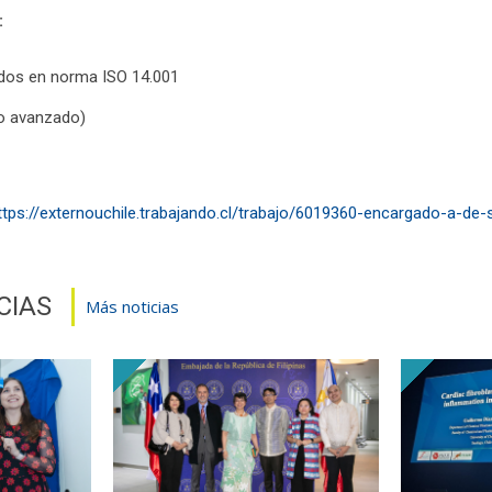
:
dos en norma ISO 14.001
io avanzado)
ttps://externouchile.trabajando.cl/trabajo/6019360-encargado-a-de-
CIAS
Más noticias