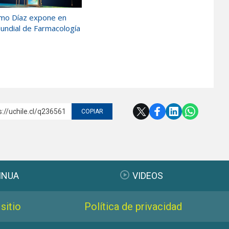
ermo Díaz expone en
ndial de Farmacología
s://uchile.cl/q236561
COPIAR
INUA
VIDEOS
sitio
Política de privacidad