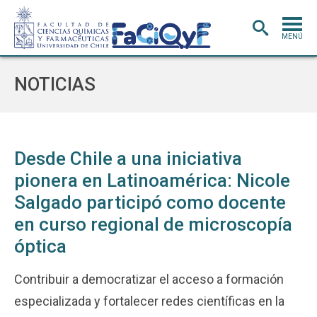
MENÚ
PORTADA
NOTICIAS
ADMISIÓN
CARRERAS
POSTGRADO
Desde Chile a una iniciativa
pionera en Latinoamérica: Nicole
INVESTIGACIÓN
E INNOVACIÓN
Salgado participó como docente
EXTENSIÓN
Y VINCULACIÓN
en curso regional de microscopía
BIBLIOTECA
óptica
DEPARTAMENTOS
Contribuir a democratizar el acceso a formación
FACULTAD
especializada y fortalecer redes científicas en la
Estudiantes
Académicos