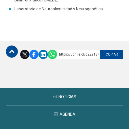
Bioinformática (CM2B2)
Laboratorio de Neuroplasticidad y Neurogenética
Funcionarios
Egresados
https://uchile.cl/q229134
COPIAR
Subir
NOTICIAS
AGENDA