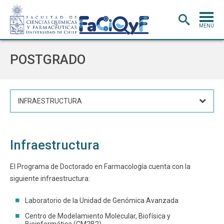
MENÚ
PORTADA
POSTGRADO
ADMISIÓN
CARRERAS
INFRAESTRUCTURA
POSTGRADO
INVESTIGACIÓN
E INNOVACIÓN
Infraestructura
EXTENSIÓN
Y VINCULACIÓN
BIBLIOTECA
El Programa de Doctorado en Farmacología cuenta con la
siguiente infraestructura:
DEPARTAMENTOS
Laboratorio de la Unidad de Genómica Avanzada
FACULTAD
Centro de Modelamiento Molecular, Biofísica y
Estudiantes
Académicos