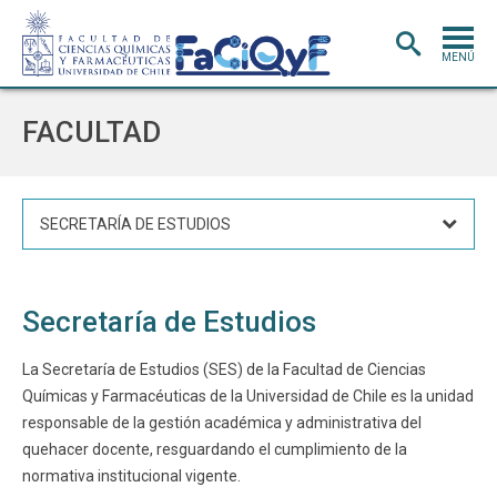
MENÚ
PORTADA
FACULTAD
ADMISIÓN
CARRERAS
SECRETARÍA DE ESTUDIOS
POSTGRADO
INVESTIGACIÓN
E INNOVACIÓN
Secretaría de Estudios
EXTENSIÓN
Y VINCULACIÓN
BIBLIOTECA
La Secretaría de Estudios (SES) de la Facultad de Ciencias
Químicas y Farmacéuticas de la Universidad de Chile es la unidad
DEPARTAMENTOS
responsable de la gestión académica y administrativa del
FACULTAD
quehacer docente, resguardando el cumplimiento de la
normativa institucional vigente.
Estudiantes
Académicos