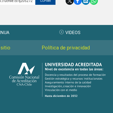
s://uchile.cl/q205272
COPIAR
INUA
VIDEOS
sitio
Política de privacidad