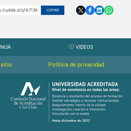
s://uchile.cl/q167136
COPIAR
INUA
VIDEOS
sitio
Política de privacidad