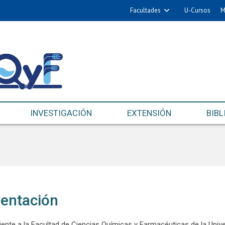
Facultades
U-Cursos
M
INVESTIGACIÓN
EXTENSIÓN
BIBL
entación
ente a la Facultad de Ciencias Químicas y Farmacéuticas de la Univer