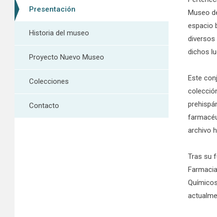
Presentación
Museo de
espacio b
Historia del museo
diversos 
dichos lu
Proyecto Nuevo Museo
Este con
Colecciones
colecció
prehispá
Contacto
farmacéut
archivo h
Tras su 
Farmacia
Químicos
actualme