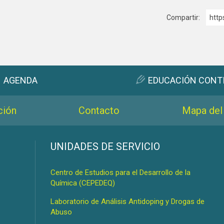
Compartir:
http
AGENDA
EDUCACIÓN CONT
ción
Contacto
Mapa del 
s
UNIDADES DE SERVICIO
Centro de Estudios para el Desarrollo de la
Química (CEPEDEQ)
Laboratorio de Análisis Antidoping y Drogas de
Abuso