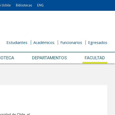
i Uchile
Bibliotecas
ENG
Estudiantes
Académicos
Funcionarios
Egresados
IOTECA
DEPARTAMENTOS
FACULTAD
sidad de Chile, el