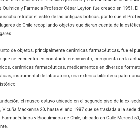
 Química y Farmacia Profesor César Leyton fue creado en 1951. El esp
uscaba retratar el estilo de las antiguas boticas, por lo que el Prof
lugares de Chile recopilando objetos que dieran cuenta de la estéti
gares.
junto de objetos, principalmente cerámicas farmacéuticas, fue el pu
n que se encuentra en constante crecimiento, compuesta en la actua
nicos, cerámicas farmacéuticas, medicamentos en diversos format
icas, instrumental de laboratorio, una extensa biblioteca patrimonial
istórico.
fundación, el museo estuvo ubicado en el segundo piso de la ex-sede
, Vicuña Mackenna 20, hasta el año 1987 que se traslada a la sede d
 Farmacéuticos y Bioquímicos de Chile, ubicado en Calle Merced 50
nte.