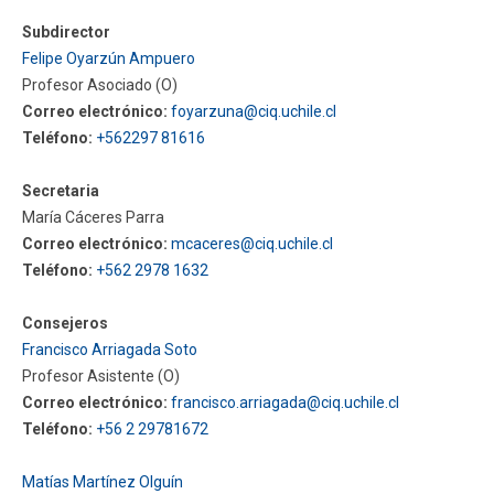
Subdirector
Funcionarios
Egresados
Felipe Oyarzún Ampuero
Profesor Asociado (O)
Correo electrónico:
foyarzuna@ciq.uchile.cl
Teléfono:
+562297 81616
Secretaria
María Cáceres Parra
Correo electrónico:
mcaceres@ciq.uchile.cl
Teléfono:
+562 2978 1632
Consejeros
Francisco Arriagada Soto
Profesor Asistente (O)
Correo electrónico:
francisco.arriagada@ciq.uchile.cl
Teléfono:
+56 2 29781672
Matías Martínez Olguín