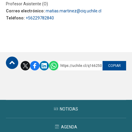
Profesor Asistente (O)
Correo electrónico:
matias.martinez@ciq.uchile.cl
Teléfono:
+56229782840
https://uchile.cl/q166250
COPIAR
Subir
NOTICIAS
AGENDA