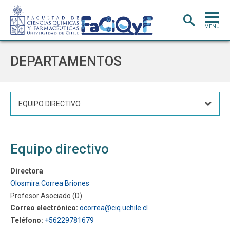
MENÚ
PORTADA
DEPARTAMENTOS
ADMISIÓN
CARRERAS
EQUIPO DIRECTIVO
POSTGRADO
INVESTIGACIÓN
E INNOVACIÓN
Equipo directivo
EXTENSIÓN
Y VINCULACIÓN
BIBLIOTECA
Directora
Olosmira Correa Briones
DEPARTAMENTOS
Profesor Asociado (D)
FACULTAD
Correo electrónico:
ocorrea@ciq.uchile.cl
Teléfono:
+56229781679
Estudiantes
Académicos