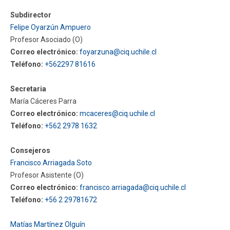
Subdirector
Funcionarios
Egresados
Felipe Oyarzún Ampuero
Profesor Asociado (O)
Correo electrónico:
foyarzuna@ciq.uchile.cl
Teléfono:
+562297 81616
Secretaria
María Cáceres Parra
Correo electrónico:
mcaceres@ciq.uchile.cl
Teléfono:
+562 2978 1632
Consejeros
Francisco Arriagada Soto
Profesor Asistente (O)
Correo electrónico:
francisco.arriagada@ciq.uchile.cl
Teléfono:
+56 2 29781672
Matías Martínez Olguín