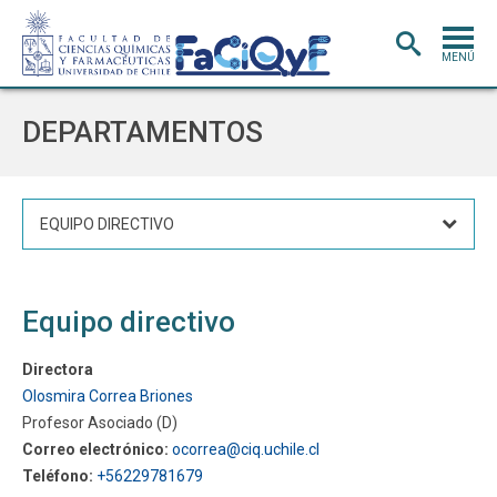
MENÚ
PORTADA
DEPARTAMENTOS
ADMISIÓN
CARRERAS
EQUIPO DIRECTIVO
POSTGRADO
INVESTIGACIÓN
E INNOVACIÓN
Equipo directivo
EXTENSIÓN
Y VINCULACIÓN
BIBLIOTECA
Directora
Olosmira Correa Briones
DEPARTAMENTOS
Profesor Asociado (D)
FACULTAD
Correo electrónico:
ocorrea@ciq.uchile.cl
Teléfono:
+56229781679
Estudiantes
Académicos