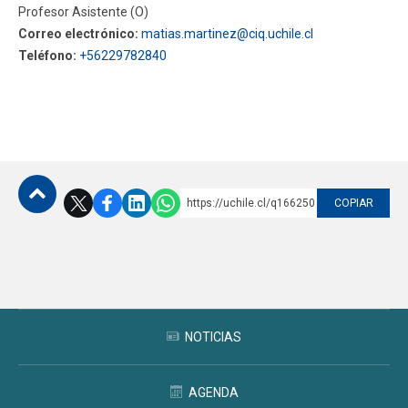
Profesor Asistente (O)
Correo electrónico:
matias.martinez@ciq.uchile.cl
Teléfono:
+56229782840
https://uchile.cl/q166250
COPIAR
Subir
NOTICIAS
AGENDA