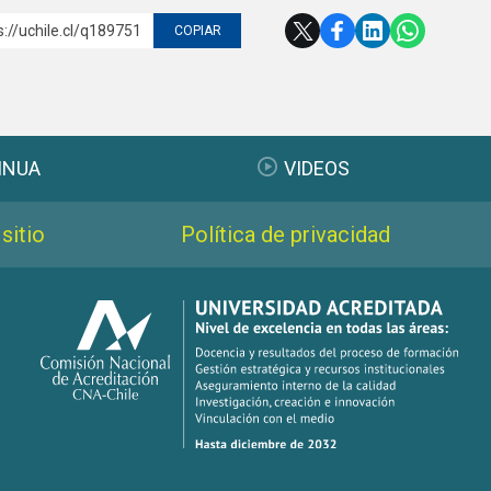
s://uchile.cl/q189751
COPIAR
INUA
VIDEOS
sitio
Política de privacidad