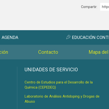
Compartir:
http
AGENDA
EDUCACIÓN CONT
ción
Contacto
Mapa del 
s
UNIDADES DE SERVICIO
Centro de Estudios para el Desarrollo de la
Química (CEPEDEQ)
Laboratorio de Análisis Antidoping y Drogas de
Abuso