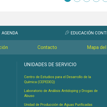
AGENDA
EDUCACIÓN CONT
ción
Contacto
Mapa del 
s
UNIDADES DE SERVICIO
Centro de Estudios para el Desarrollo de la
Química (CEPEDEQ)
Laboratorio de Análisis Antidoping y Drogas de
Abuso
Unidad de Producción de Aguas Purificadas