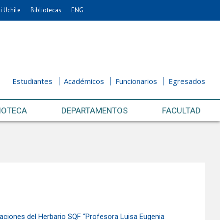
i Uchile
Bibliotecas
ENG
Estudiantes
Académicos
Funcionarios
Egresados
IOTECA
DEPARTAMENTOS
FACULTAD
laciones del Herbario SQF “Profesora Luisa Eugenia