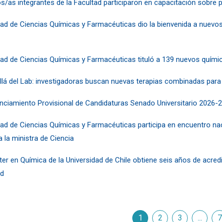
/as integrantes de la Facultad participaron en capacitación sobre p
tad de Ciencias Químicas y Farmacéuticas dio la bienvenida a nuevos 
tad de Ciencias Químicas y Farmacéuticas tituló a 139 nuevos quím
llá del Lab: investigadoras buscan nuevas terapias combinadas para 
nciamiento Provisional de Candidaturas Senado Universitario 2026
tad de Ciencias Químicas y Farmacéuticas participa en encuentro n
a la ministra de Ciencia
ter en Química de la Universidad de Chile obtiene seis años de acre
ad
1
2
3
...
siguie
7