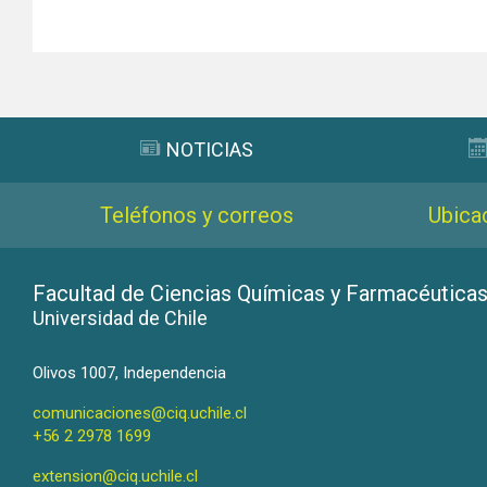
NOTICIAS
Teléfonos y correos
Ubica
Facultad de Ciencias Químicas y Farmacéutica
Universidad de Chile
Olivos 1007, Independencia
comunicaciones@ciq.uchile.cl
+56 2 2978 1699
extension@ciq.uchile.cl