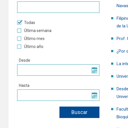
Navas
Filip
Todas
de la 
Última semana
Prof.
Último mes
Último año
¿Por 
Desde
La int
Univer
Hasta
Desde 
Unive
Facul
Bioqu