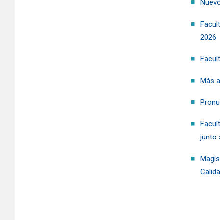
Nuevos
Facul
2026
Facul
Más a
Pronu
Facul
junto 
Magís
Calid