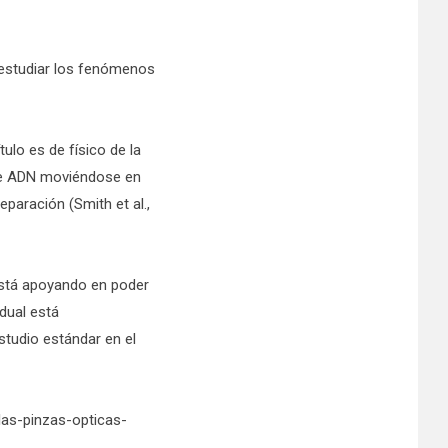
 estudiar los fenómenos
ulo es de físico de la
 de ADN moviéndose en
paración (Smith et al.,
 está apoyando en poder
idual está
studio estándar en el
las-pinzas-opticas-