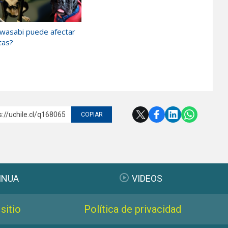
 wasabi puede afectar
tas?
s://uchile.cl/q168065
COPIAR
INUA
VIDEOS
sitio
Política de privacidad