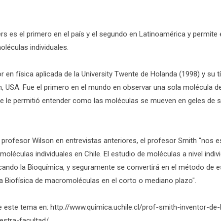
rs es el primero en el país y el segundo en Latinoamérica y permite
oléculas individuales.
 en física aplicada de la University Twente de Holanda (1998) y su tít
n, USA. Fue el primero en el mundo en observar una sola molécula
ue le permitió entender como las moléculas se mueven en geles de se
.
 profesor Wilson en entrevistas anteriores, el profesor Smith "nos
moléculas individuales en Chile. El estudio de moléculas a nivel indiv
cando la Bioquímica, y seguramente se convertirá en el método de e
la Biofísica de macromoléculas en el corto o mediano plazo".
este tema en: http://www.quimica.uchile.cl/prof-smith-inventor-de-
estra-facultad/