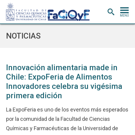
MENÚ
PORTADA
NOTICIAS
ADMISIÓN
CARRERAS
POSTGRADO
Innovación alimentaria made in
Chile: ExpoFeria de Alimentos
INVESTIGACIÓN
E INNOVACIÓN
Innovadores celebra su vigésima
EXTENSIÓN
Y VINCULACIÓN
primera edición
BIBLIOTECA
La ExpoFeria es uno de los eventos más esperados
DEPARTAMENTOS
por la comunidad de la Facultad de Ciencias
FACULTAD
Químicas y Farmacéuticas de la Universidad de
Estudiantes
Académicos