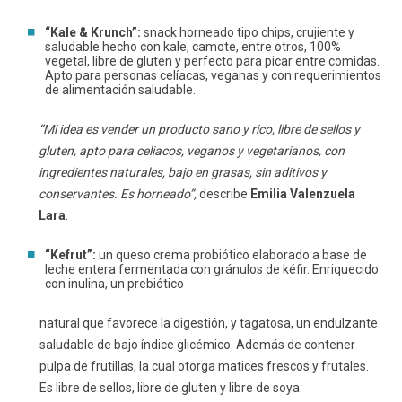
“Kale & Krunch”:
snack horneado tipo chips, crujiente y
saludable hecho con kale, camote, entre otros, 100%
vegetal, libre de gluten y perfecto para picar entre comidas.
Apto para personas celíacas, veganas y con requerimientos
de alimentación saludable.
“Mi idea es vender un producto sano y rico, libre de sellos y
gluten, apto para celiacos, veganos y vegetarianos, con
ingredientes naturales, bajo en grasas, sin aditivos y
conservantes. Es horneado”,
describe
Emilia Valenzuela
Lara
.
“Kefrut”:
un queso crema probiótico elaborado a base de
leche entera fermentada con gránulos de kéfir. Enriquecido
con inulina, un prebiótico
natural que favorece la digestión, y tagatosa, un endulzante
saludable de bajo índice glicémico. Además de contener
pulpa de frutillas, la cual otorga matices frescos y frutales.
Es libre de sellos, libre de gluten y libre de soya.