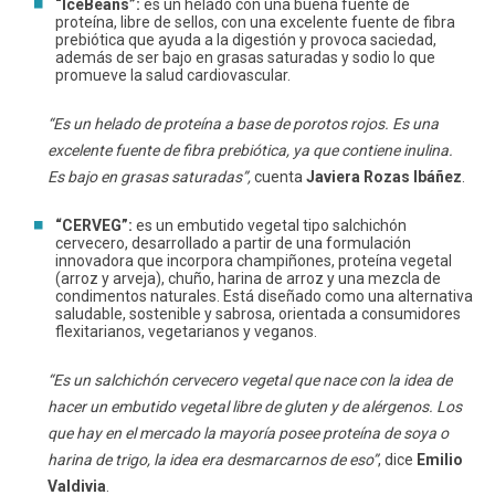
“IceBeans”:
es un helado con una buena fuente de
proteína, libre de sellos, con una excelente fuente de fibra
prebiótica que ayuda a la digestión y provoca saciedad,
además de ser bajo en grasas saturadas y sodio lo que
promueve la salud cardiovascular.
“Es un helado de proteína a base de porotos rojos. Es una
excelente fuente de fibra prebiótica, ya que contiene inulina.
Es bajo en grasas saturadas”,
cuenta
Javiera Rozas Ibáñez
.
“CERVEG”:
es un embutido vegetal tipo salchichón
cervecero, desarrollado a partir de una formulación
innovadora que incorpora champiñones, proteína vegetal
(arroz y arveja), chuño, harina de arroz y una mezcla de
condimentos naturales. Está diseñado como una alternativa
saludable, sostenible y sabrosa, orientada a consumidores
flexitarianos, vegetarianos y veganos.
“Es un salchichón cervecero vegetal que nace con la idea de
hacer un embutido vegetal libre de gluten y de alérgenos. Los
que hay en el mercado la mayoría posee proteína de soya o
harina de trigo, la idea era desmarcarnos de eso”
, dice
Emilio
Valdivia
.