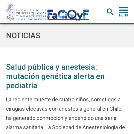
MENÚ
PORTADA
NOTICIAS
ADMISIÓN
CARRERAS
POSTGRADO
Salud pública y anestesia:
mutación genética alerta en
INVESTIGACIÓN
E INNOVACIÓN
pediatría
EXTENSIÓN
Y VINCULACIÓN
BIBLIOTECA
La reciente muerte de cuatro niños, sometidos a
cirugías electivas con anestesia general en Chile,
DEPARTAMENTOS
ha generado conmoción y encendido una seria
FACULTAD
alarma sanitaria. La Sociedad de Anestesiología de
Estudiantes
Académicos