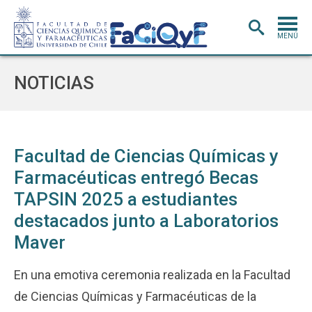
MENÚ
PORTADA
NOTICIAS
ADMISIÓN
CARRERAS
POSTGRADO
Facultad de Ciencias Químicas y
Farmacéuticas entregó Becas
INVESTIGACIÓN
E INNOVACIÓN
TAPSIN 2025 a estudiantes
EXTENSIÓN
Y VINCULACIÓN
destacados junto a Laboratorios
BIBLIOTECA
Maver
DEPARTAMENTOS
En una emotiva ceremonia realizada en la Facultad
FACULTAD
de Ciencias Químicas y Farmacéuticas de la
Estudiantes
Académicos