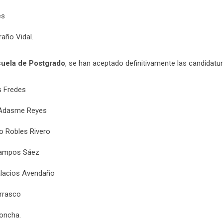
és
raño Vidal.
uela de Postgrado
, se han aceptado definitivamente las candidatu
s Fredes
 Adasme Reyes
o Robles Rivero
 Campos Sáez
alacios Avendaño
rrasco
oncha.