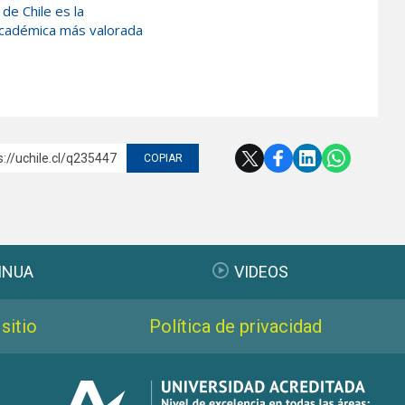
de Chile es la
 académica más valorada
s://uchile.cl/q235447
COPIAR
INUA
VIDEOS
sitio
Política de privacidad