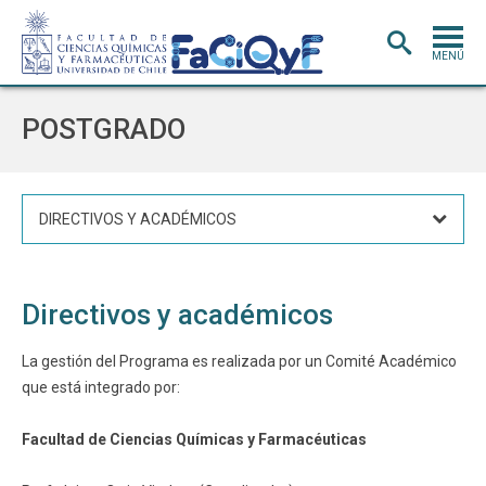
MENÚ
PORTADA
POSTGRADO
ADMISIÓN
CARRERAS
DIRECTIVOS Y ACADÉMICOS
POSTGRADO
INVESTIGACIÓN
E INNOVACIÓN
Directivos y académicos
EXTENSIÓN
Y VINCULACIÓN
BIBLIOTECA
La gestión del Programa es realizada por un Comité Académico
que está integrado por:
DEPARTAMENTOS
FACULTAD
Facultad de Ciencias Químicas y Farmacéuticas
Estudiantes
Académicos