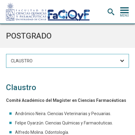
MENÚ
PORTADA
POSTGRADO
ADMISIÓN
CARRERAS
CLAUSTRO
POSTGRADO
INVESTIGACIÓN
E INNOVACIÓN
Claustro
EXTENSIÓN
Y VINCULACIÓN
BIBLIOTECA
Comité Académico del Magíster en Ciencias Farmacéuticas
DEPARTAMENTOS
Andrónico Neira. Ciencias Veterinarias y Pecuarias.
FACULTAD
Felipe Oyarzún. Ciencias Químicas y Farmacéuticas.
Alfredo Molina. Odontología.
Estudiantes
Académicos