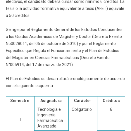
electivos, el candidato deberá cursar como mínimo 6 créditos. La
tesis o la actividad formativa equivalente a tesis (AFET) equivale
Funcionarios
Egresados
a 50 créditos.
Se rige por el Reglamento General de los Estudios Conducentes
a los Grados Académicos de Magíster y Doctor (Decreto Exento
No0028011, del 05 de octubre de 2010) y por el Reglamento
Específico que Regula el Funcionamiento y el Plan de Estudios
del Magíster en Ciencias Farmacéuticas (Decreto Exento
N°005914, del 17 de marzo de 2021).
El Plan de Estudios se desarrollará cronológicamente de acuerdo
con el siguiente esquema:
Semestre
Asignatura
Carácter
Créditos
Tecnología e
Obligatorio
6
Ingeniería
I
Farmacéutica
Avanzada