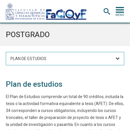
MENÚ
PORTADA
POSTGRADO
ADMISIÓN
CARRERAS
PLAN DE ESTUDIOS
POSTGRADO
INVESTIGACIÓN
E INNOVACIÓN
Plan de estudios
EXTENSIÓN
Y VINCULACIÓN
BIBLIOTECA
El Plan de Estudios comprende un total de 90 créditos, incluida la
tesis o la actividad formativa equivalente a tesis (AFET). De ellos,
DEPARTAMENTOS
34 corresponden a cursos obligatorios, incluyendo los cursos
FACULTAD
troncales, el taller de preparación de proyecto de tesis o AFET y
la unidad de investigación o pasantía. En cuanto a los cursos
Estudiantes
Académicos