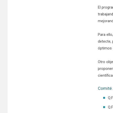
El progr
trabajand
mejorand
Para ell
detecte,
óptimos 
Otro obj
proponer
científica
Comité
Q.F
Q.F