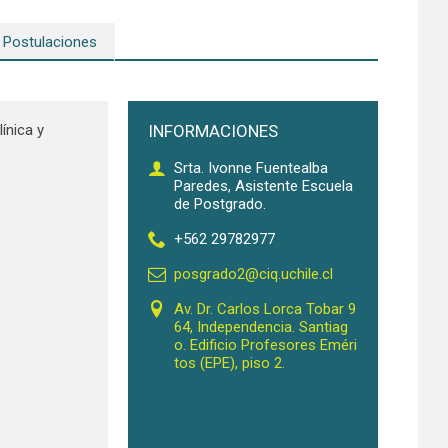
Postulaciones
ínica y
INFORMACIONES
Srta. Ivonne Fuentealba
Paredes, Asistente Escuela
de Postgrado.
+562 29782977
posgrado2@ciq.uchile.cl
Av. Dr. Carlos Lorca Tobar 9
64, Independencia. Santiag
o. Edificio Profesores Eméri
tos (EPE), piso 2.