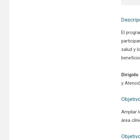
Descrip
El progr
participa
salud y l
benefici
Dirigido 
y Atenci
Objetiv
Ampliar 
área clín
Objetiv