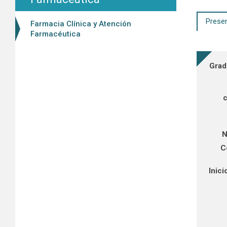
Prese
Farmacia Clínica y Atención
Farmacéutica
Grad
N
C
Inici