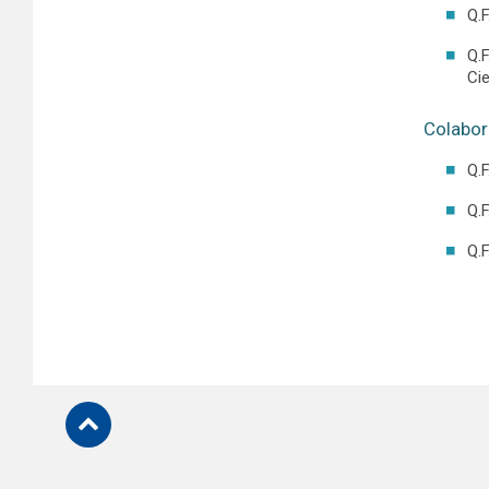
Q.
Q.F
Ci
Colabo
Q.F
Q.F
Q.F
Subir